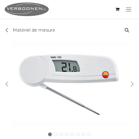
Se rendre au contenu
Matériel de mesure