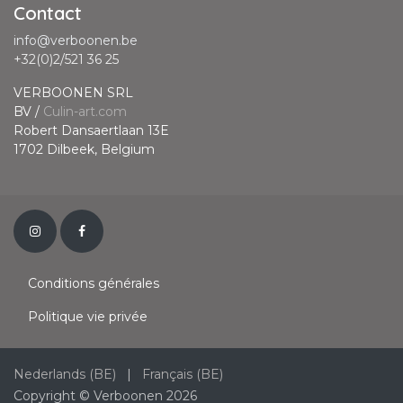
Contact
info@verboonen.be
+32(0)2/521 36 25
VERBOONEN SRL
BV /
Culin-art.com
Robert Dansaertlaan 13E
1702 Dilbeek, Belgium
Conditions générales
Politique vie privée
Nederlands (BE)
|
Français (BE)
Copyright © Verboonen 2026