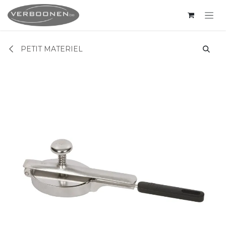
Se rendre au contenu
PETIT MATERIEL