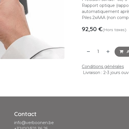
Rapport optique (rapport
automatiquement après
Piles 2xAAA (non compr
92,50
€
(Hors taxes)
A
Conditions générales
Livraison : 2-3 jours ou
Contact
info@verboonen.be
+32(0)2/521 36 25