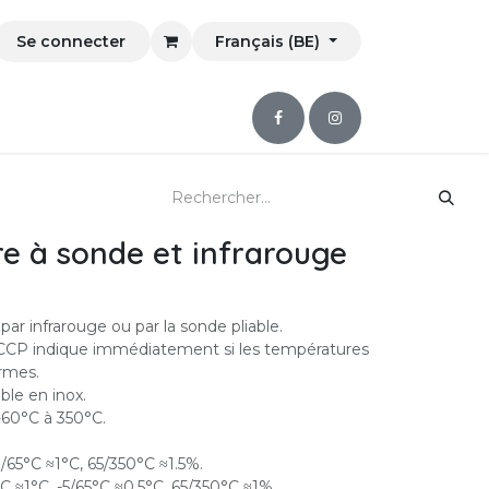
Se connecter
Français (BE)
 à sonde et infrarouge
ar infrarouge ou par la sonde pliable.
CCP indique immédiatement si les températures
rmes.
le en inox.
-60°C à 350°C.
0/65°C ≈1°C, 65/350°C ≈1.5%.
°C ≈1°C, -5/65°C ≈0.5°C, 65/350°C ≈1%.