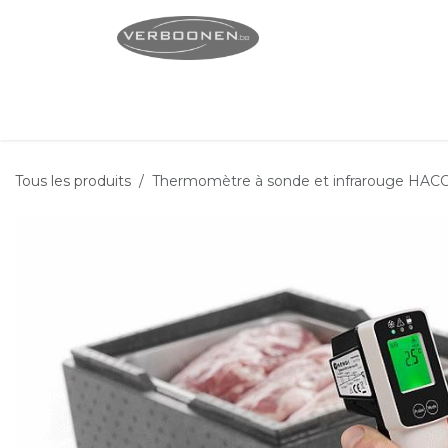
Se rendre au contenu
Page d'accueil
Servi
Tous les produits
Thermomètre à sonde et infrarouge HAC