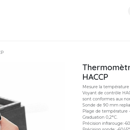
ces
Boutique
À propos
Contactez-nous
CP
Thermomètre
HACCP
Mesure la température p
Voyant de contrôle HA
sont conformes aux no
Sonde de 90 mm repliab
Plage de température 
Graduation 0,2°C.
Précision infrarouge:-6
Précision sonde: -60/-5