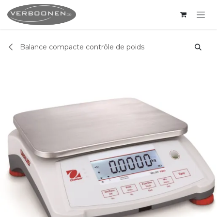
Se rendre au contenu
Balance compacte contrôle de poids