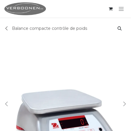
Se rendre au contenu
Balance compacte contrôle de poids