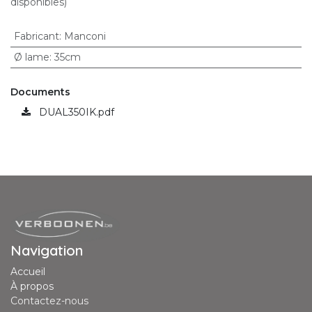
disponibles)
Fabricant
:
Manconi
Ø lame
:
35cm
Documents
DUAL350IK.pdf
Navigation
Accueil
À propos
Contactez-nous