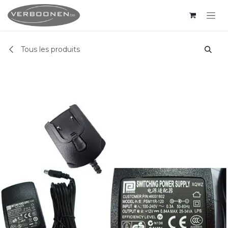
Se rendre au contenu
Tous les produits