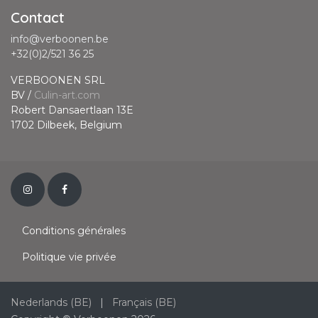
Contact
info@verboonen.be
+32(0)2/521 36 25
VERBOONEN SRL
BV /
Culin-art.com
Robert Dansaertlaan 13E
1702 Dilbeek, Belgium
Conditions générales
Politique vie privée
Nederlands (BE)
|
Français (BE)