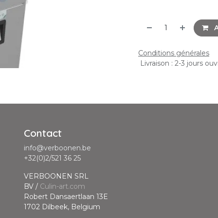
A
Conditions générales
Livraison : 2-3 jours ou
Contact
info@verboonen.be
+32(0)2/521 36 25
VERBOONEN SRL
BV /
Culin-art.com
Robert Dansaertlaan 13E
1702 Dilbeek, Belgium