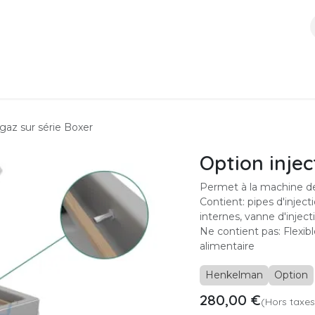
ces
Boutique
À propos
Contactez-nous
 gaz sur série Boxer
Option injec
Permet à la machine de 
Contient: pipes d'inject
internes, vanne d'inje
Ne contient pas: Flexi
alimentaire
Henkelman
Option
280,00
€
(Hors taxes