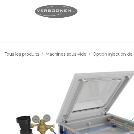
Se rendre au contenu
Page d'accueil
Servi
Tous les produits
Machines sous-vide
Option injection de