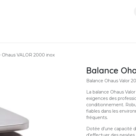
ces
Boutique
À propos
Contactez-nous
e Ohaus VALOR 2000 inox
Balance Oha
Balance Ohaus Valor 20
La balance Ohaus Valor
exigences des professio
conditionnement. Robust
fiables dans les envir
fréquents.
Dotée d’une capacité de
d’effectuer des pesées