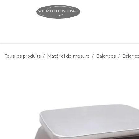
Se rendre au contenu
Page d'accueil
Servi
Tous les produits
Matériel de mesure
Balances
Balanc