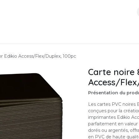
ces
Boutique
À propos
Contactez-nous
r Edikio Access/Flex/Duplex, 100pc
Carte noire
Access/Flex
Présentation du produ
Les cartes PVC noires 
conçues pour la créatio
imprimantes Edikio Acce
parfaitement en valeur 
dorés ou argentés, offr
en PVC de haute qualité,