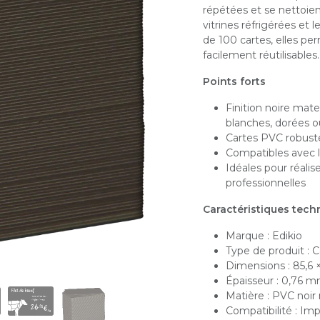
répétées et se nettoient
vitrines réfrigérées et
de 100 cartes, elles pe
facilement réutilisables
Points forts
Finition noire mate
blanches, dorées 
Cartes PVC robustes
Compatibles avec l
Idéales pour réalis
professionnelles
Caractéristiques tech
Marque : Edikio
Type de produit : 
Dimensions : 85,6 
Épaisseur : 0,76 m
Matière : PVC noir
Compatibilité : Imp