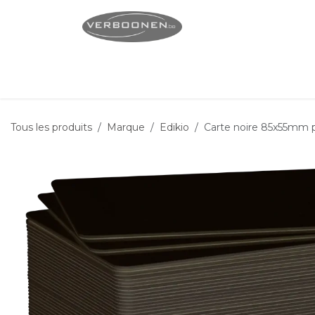
Se rendre au contenu
Page d'accueil
Servi
Tous les produits
Marque
Edikio
Carte noire 85x55mm p