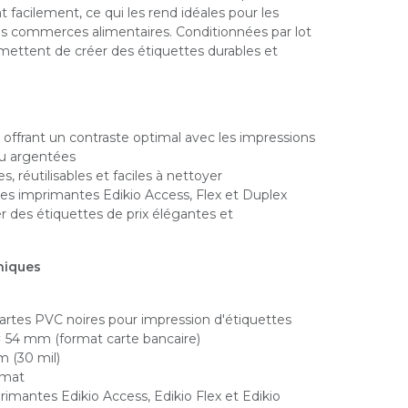
 facilement, ce qui les rend idéales pour les
 les commerces alimentaires. Conditionnées par lot
rmettent de créer des étiquettes durables et
.
 offrant un contraste optimal avec les impressions
ou argentées
, réutilisables et faciles à nettoyer
es imprimantes Edikio Access, Flex et Duplex
er des étiquettes de prix élégantes et
niques
Cartes PVC noires pour impression d'étiquettes
× 54 mm (format carte bancaire)
m (30 mil)
 mat
rimantes Edikio Access, Edikio Flex et Edikio