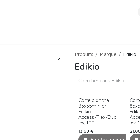
ces
Boutique
À propos
Contactez-nous
Produits
Marque
Edikio
Edikio
Carte blanche
Cart
85x55mm pr
85x
Edikio
Edik
Access/Flex/Dup
Acc
lex, 100
lex,
13,60
€
21,0
Ajouter au panier