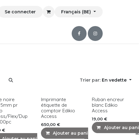
Se connecter
Français (BE)
Trier par:
En vedette
e noire
Imprimante
Ruban encreur
55mm pr
étiquette de
blanc Edikio
io
comptoir Edikio
Access
ess/Flex/Dup
Access
19,00
€
 100pc
650,00
€
Ajouter au pani
0
€
Ajouter au panier
Ajouter à la l
Ajouter au panier
Ajouter à la liste de souhaits
Ajouter à la liste de souhaits