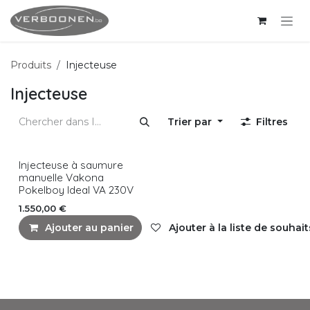
Se rendre au contenu
Produits
Injecteuse
Injecteuse
Trier par
Filtres
Injecteuse à saumure
manuelle Vakona
Pokelboy Ideal VA 230V
1.550,00
€
Ajouter au panier
Ajouter à la liste de souhait