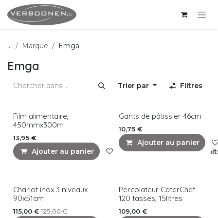
Se rendre au contenu
...
Marque
Emga
Emga
Trier par
Filtres
Film alimentaire,
Gants de pâtissier 46cm
450mmx300m
10,75
€
13,95
€
Ajouter au panier
Ajouter au panier
Ajouter à la liste de souhait
Chariot inox 3 niveaux
Percolateur CaterChef
90x51cm
120 tasses, 15litres
115,00
€
125,00
€
109,00
€