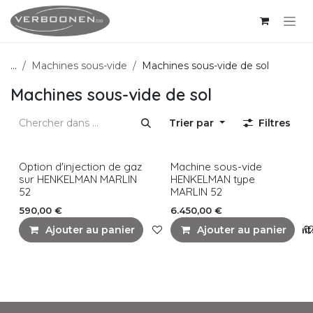
Se rendre au contenu
...
Machines sous-vide
Machines sous-vide de sol
Machines sous-vide de sol
Trier par
Filtres
Option d'injection de gaz
Machine sous-vide
sur HENKELMAN MARLIN
HENKELMAN type
52
MARLIN 52
590,00
€
6.450,00
€
Ajouter au panier
Ajouter à la liste de souhait
Ajouter au panier