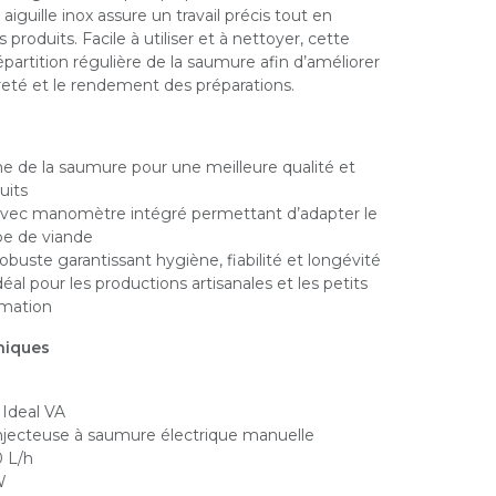
 aiguille inox assure un travail précis tout en
 produits. Facile à utiliser et à nettoyer, cette
partition régulière de la saumure afin d’améliorer
dreté et le rendement des préparations.
 de la saumure pour une meilleure qualité et
uits
 avec manomètre intégré permettant d’adapter le
ype de viande
obuste garantissant hygiène, fiabilité et longévité
l pour les productions artisanales et les petits
rmation
niques
 Ideal VA
Injecteuse à saumure électrique manuelle
0 L/h
W