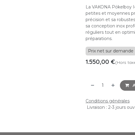
La VAKONA Pökelboy Id
petites et moyennes prod
précision et sa robuste
sa conception inox prof
réguliers tout en optim
préparations.
Prix net sur demande
1.550,00
€
(Hors tax
A
Conditions générales
Livraison : 2-3 jours ou