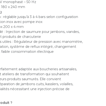
0 V monophasé – 50 Hz
x 180 x 240 mm
kg
 : réglable jusqu’à 3 à 4 bars selon configuration
tion inox avec pompe inox
inox 200 x 4 mm
: Injection de saumure pour jambons, viandes,
 et produits de charcuterie
s utiles : Régulateur de pression avec manomètre,
ration, système de reflux intégré, changement
s, faible consommation électrique
rfaitement adaptée aux boucheries artisanales,
et ateliers de transformation qui souhaitent
leurs produits saumurés. Elle convient
éparation de jambons cuits, kasslers, volailles,
ialités nécessitant une injection précise de
oduit ?