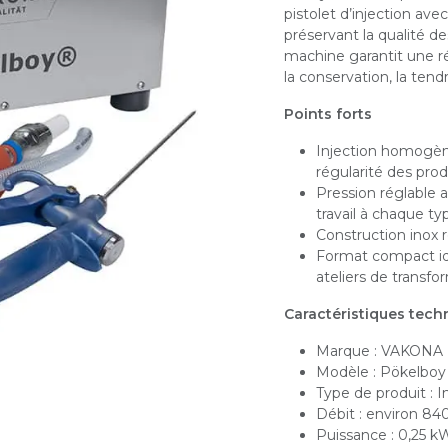
pistolet d’injection avec
préservant la qualité des
machine garantit une ré
la conservation, la ten
Points forts
Injection homogène
régularité des prod
Pression réglable
travail à chaque t
Construction inox r
Format compact idéa
ateliers de transfo
Caractéristiques tech
Marque : VAKONA
Modèle : Pökelboy
Type de produit : 
Débit : environ 84
Puissance : 0,25 k