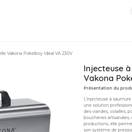
ces
Boutique
À propos
Contactez-nous
lle Vakona Pokelboy Ideal VA 230V
Injecteuse 
Vakona Poke
Présentation du produ
L’injecteuse à saumur
une solution professio
des viandes, volailles, 
boucheries artisanales, 
productions, elle perm
son système de pressio