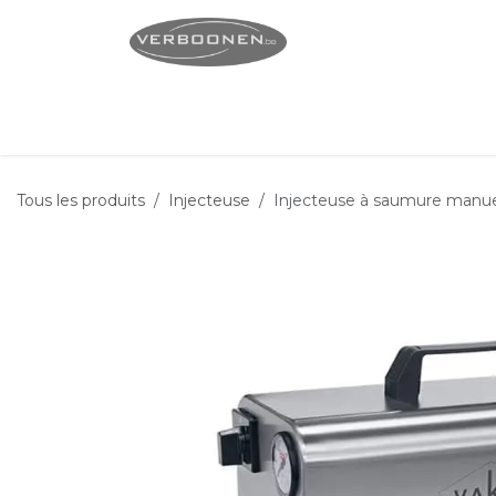
Se rendre au contenu
Page d'accueil
Servi
Tous les produits
Injecteuse
Injecteuse à saumure manue